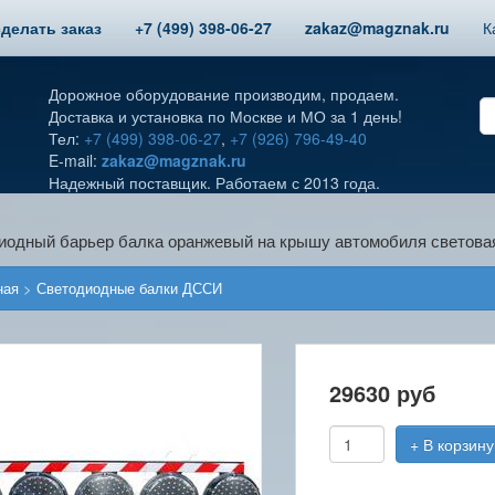
сделать заказ
+7 (499) 398-06-27
zakaz@magznak.ru
К
Дорожное оборудование производим, продаем.
Доставка и установка по Москве и МО за 1 день!
Тел:
+7 (499) 398-06-27
,
+7 (926) 796-49-40
E-mail:
zakaz@magznak.ru
Надежный поставщик. Работаем с 2013 года.
иодный барьер балка оранжевый на крышу автомобиля световая
ная
>
Светодиодные балки ДССИ
29630
руб
+ В корзину