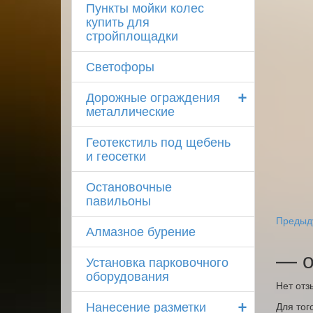
Пункты мойки колес
купить для
стройплощадки
Светофоры
+
Дорожные ограждения
металлические
Геотекстиль под щебень
и геосетки
Остановочные
павильоны
Предыд
Алмазное бурение
— о
Установка парковочного
оборудования
Нет отз
+
Нанесение разметки
Для тог