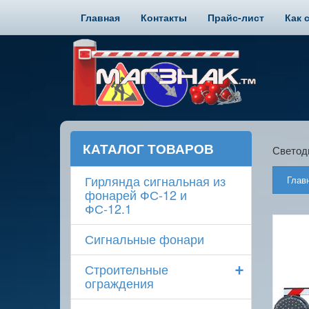
Главная
Контакты
Прайс-лист
Как 
КАТАЛОГ ТОВАРОВ
Светод
Гирлянда сигнальная из
Глав
фонарей ФС-12 и
ФС-12.1
Сигнальные фонари
+
Строительные
ограждения