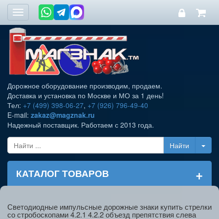
Toggle
navigation
Дорожное оборудование производим, продаем.
Доставка и установка по Москве и МО за 1 день!
Тел:
+7 (499) 398-06-27
,
+7 (926) 796-49-40
E-mail:
zakaz@magznak.ru
Надежный поставщик. Работаем с 2013 года.
+
КАТАЛОГ ТОВАРОВ
Светодиодные импульсные дорожные знаки купить стрелки
со стробоскопами 4.2.1 4.2.2 объезд препятствия слева