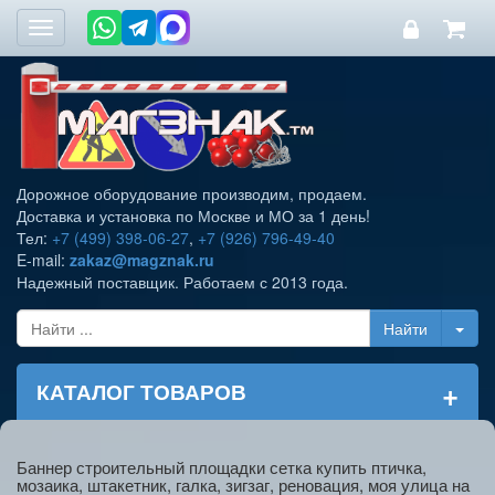
Toggle
navigation
Дорожное оборудование производим, продаем.
Доставка и установка по Москве и МО за 1 день!
Тел:
+7 (499) 398-06-27
,
+7 (926) 796-49-40
E-mail:
zakaz@magznak.ru
Надежный поставщик. Работаем с 2013 года.
+
КАТАЛОГ ТОВАРОВ
Баннер строительный площадки сетка купить птичка,
мозаика, штакетник, галка, зигзаг, реновация, моя улица на