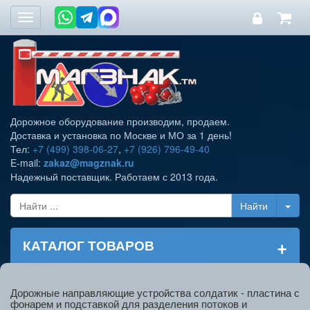
Toggle
navigation
Дорожное оборудование производим, продаем.
Доставка и установка по Москве и МО за 1 день!
Тел:
+7 (499) 398-06-27
,
+7 (926) 796-49-40
E-mail:
zakaz@magznak.ru
Надежный поставщик. Работаем с 2013 года.
+
КАТАЛОГ ТОВАРОВ
Дорожные направляющие устройства солдатик - пластина с
фонарем и подставкой для разделения потоков и