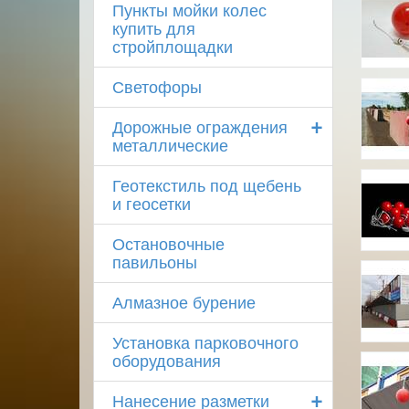
Пункты мойки колес
купить для
стройплощадки
Светофоры
+
Дорожные ограждения
металлические
Геотекстиль под щебень
и геосетки
Остановочные
павильоны
Алмазное бурение
Установка парковочного
оборудования
+
Нанесение разметки