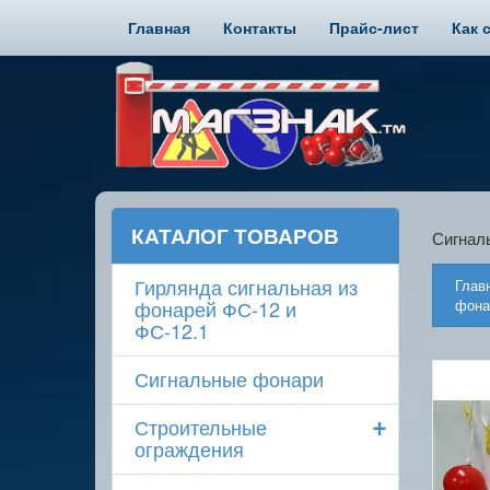
Главная
Контакты
Прайс-лист
Как 
КАТАЛОГ ТОВАРОВ
Сигнал
Гирлянда сигнальная из
Глав
фонарей ФС-12 и
фона
ФС-12.1
Сигнальные фонари
+
Строительные
ограждения