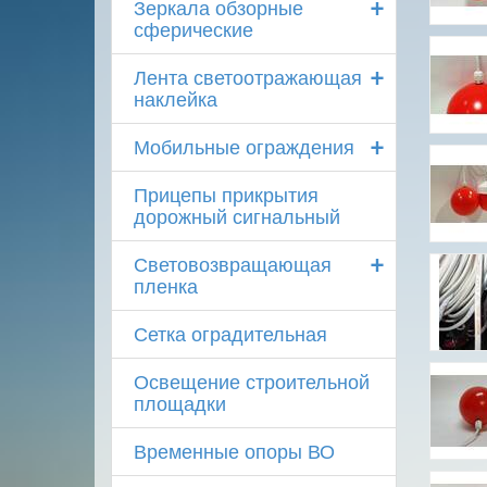
+
Зеркала обзорные
сферические
+
Лента светоотражающая
наклейка
+
Мобильные ограждения
Прицепы прикрытия
дорожный сигнальный
+
Световозвращающая
пленка
Сетка оградительная
Освещение строительной
площадки
Временные опоры ВО