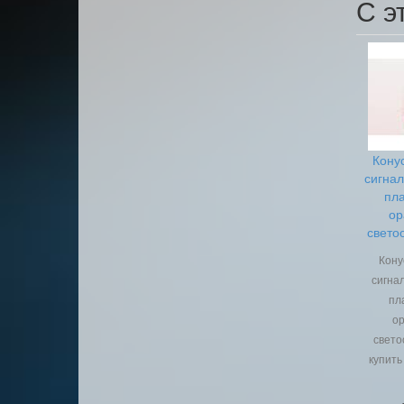
С э
Кону
сигна
пл
ор
свето
Кону
сигна
пл
о
свет
купить