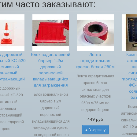
тим часто заказывают:
с дорожный
Блок водоналивной
Лента
Комп
льный КС-520
барьер 1.2м
оградительная
авто
астиковый
дорожный
красно белая 250м
пи
анжевый
переносной
сиг
Лента оградительная
отражающий
вкладывающийся
гирлян
красно белая
для заграждения
ФС-
с дорожный
сигнальная для
сол
Блок водоналивной
льный КС-520
опасных участков
ба
барьер 1.2м
астиковый
250п.м/75 мм по
Комп
дорожный
ранжевый
недорогой цене
автономн
переносной
оотражающий
449 руб
сигнальн
вкладывающийся для
 по недорогой
ФС-12 и
заграждения купить
цене
+ В корзину
солнечн
по недорогой цене в