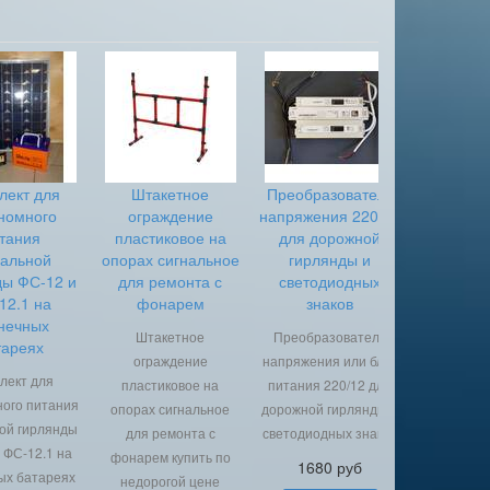
лект для
Штакетное
Преобразователь
номного
ограждение
напряжения 220/12
тания
пластиковое на
для дорожной
нальной
опорах сигнальное
гирлянды и
ды ФС-12 и
для ремонта с
светодиодных
12.1 на
фонарем
знаков
нечных
Штакетное
Преобразователь
тареях
ограждение
напряжения или блок
лект для
пластиковое на
питания 220/12 для
ого питания
опорах сигнальное
дорожной гирлянды и
ой гирлянды
для ремонта с
светодиодных знаков
 ФС-12.1 на
фонарем купить по
1680 руб
ых батареях
недорогой цене