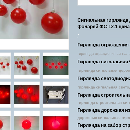
Сигнальная гирлянда 
фонарей ФС-12.1 цена
/
Гирлянда ограждения ФС
гирлянда ограждения сигнал
Гирлянда сигнальная ФС
гирлянда сигнальная доро
Гирлянда светодиодная 
гирлянда сигнальная свето
Гирлянда строительная
гирлянда строительная сиг
Гирлянда дорожная из 
дорожные сигнальные гирл
Гирлянда на забор стр