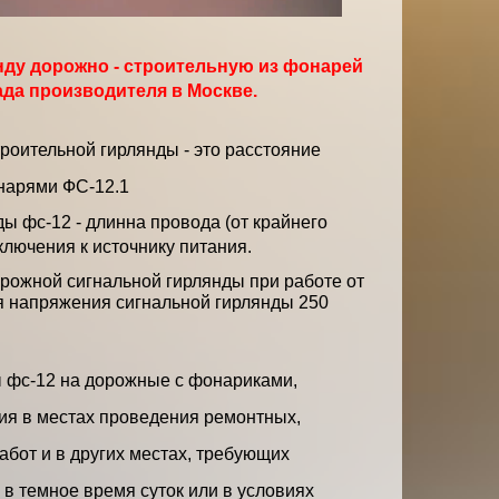
нду дорожно - строительную из фонарей
лада производителя в Москве.
оительной гирлянды - это расстояние
нарями ФС-12.1
ы фс-12 - длинна провода (от крайнего
ключения к источнику питания.
рожной сигнальной гирлянды при работе от
я напряжения сигнальной гирлянды 250
ы фс-12 на дорожные с фонариками,
ия в местах проведения ремонтных,
бот и в других местах, требующих
в темное время суток или в условиях