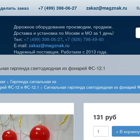
сделать заказ
+7 (499) 398-06-27
zakaz@magznak.ru
К
Дорожное оборудование производим, продаем.
Доставка и установка по Москве и МО за 1 день!
Тел:
+7 (499) 398-06-27
,
+7 (926) 796-49-40
E-mail:
zakaz@magznak.ru
Надежный поставщик. Работаем с 2013 года.
ьная гирлянда светодиодная из фонарей ФС-12.1
ная
>
Гирлянда сигнальная из
рей ФС-12 и ФС-12.1
>
Сигнальная гирлянда светодиодная из фонарей Ф
131
руб
+ В корзину