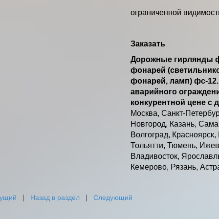
ограниченной видимост
Заказать
Дорожные гирлянды ф
фонарей (светильнико
фонарей, ламп) фс-12
аварийного ограждени
конкурентной цене с д
Москва, Санкт-Петербур
Новгород, Казань, Самар
Волгоград, Красноярск,
Тольятти, Тюмень, Ижевс
Владивосток, Ярославль
Кемерово, Рязань, Астр
ущий
|
Назад в раздел
|
Следующий