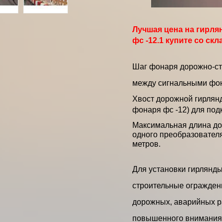
Лучшая цена на гирля
фс -12.1 купите со ск
Шаг фонаря дорожно-стр
между сигнальными фо
Хвост дорожной гирлянд
фонаря фс -12) для под
Максимальная длина до
одного преобразовател
метров.
Для установки гирлянд
строительные огражден
дорожных, аварийных ра
повышенного внимания 