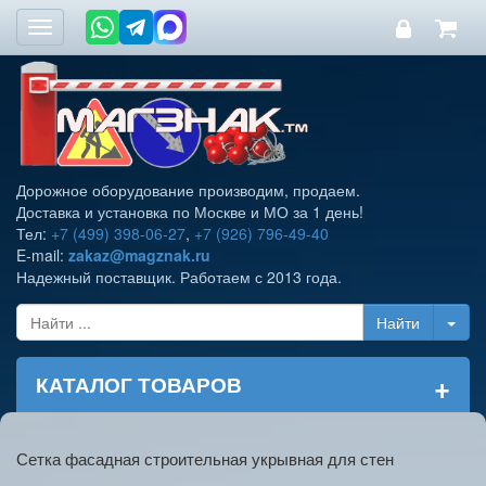
Toggle
navigation
Дорожное оборудование производим, продаем.
Доставка и установка по Москве и МО за 1 день!
Тел:
+7 (499) 398-06-27
,
+7 (926) 796-49-40
E-mail:
zakaz@magznak.ru
Надежный поставщик. Работаем с 2013 года.
+
КАТАЛОГ ТОВАРОВ
Сетка фасадная строительная укрывная для стен