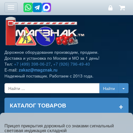
Toggle
navigation
Дорожное оборудование производим, продаем.
Доставка и установка по Москве и МО за 1 день!
Тел:
+7 (499) 398-06-27
,
+7 (926) 796-49-40
E-mail:
zakaz@magznak.ru
Надежный поставщик. Работаем с 2013 года.
+
КАТАЛОГ ТОВАРОВ
Прицеп прикрытия дорожный со знаками сигнальный
световая индикация складной