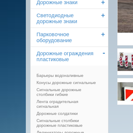
+
Дорожные знаки
+
Светодиодные
дорожные знаки
+
Парковочное
оборудование
-
Дорожные ограждения
пластиковые
Барьеры водоналивные
Конусы дорожные сигнальные
Сигнальные дорожные
столбики гибкие
Лента оградительная
сигнальная
Дорожные солдатики
Сигнальные столбики
дорожные пластиковые
Делиниаторы дорожные