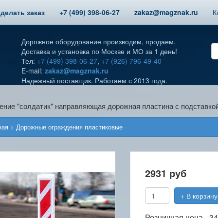
сделать заказ
+7 (499) 398-06-27
zakaz@magznak.ru
К
Дорожное оборудование производим, продаем.
Доставка и установка по Москве и МО за 1 день!
Тел:
+7 (499) 398-06-27
,
+7 (926) 796-49-40
E-mail:
zakaz@magznak.ru
Надежный поставщик. Работаем с 2013 года.
ение "солдатик" направляющая дорожная пластина с подставко
ная
>
Дорожные ограждения пластиковые
2931
руб
+ В корзину
Розничная цена -
34