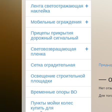
+
Лента светоотражающая
наклейка
+
Мобильные ограждения
Прицепы прикрытия
дорожный сигнальный
+
Световозвращающая
пленка
Сетка оградительная
Предыд
Освещение строительной
— о
площадки
Нет отз
Временные опоры ВО
Для тог
Пункты мойки колес
купить для