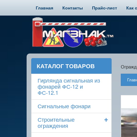
Главная
Контакты
Прайс-лист
Как 
КАТАЛОГ ТОВАРОВ
Огражд
Гирлянда сигнальная из
Глав
фонарей ФС-12 и
ФС-12.1
Сигнальные фонари
+
Строительные
ограждения