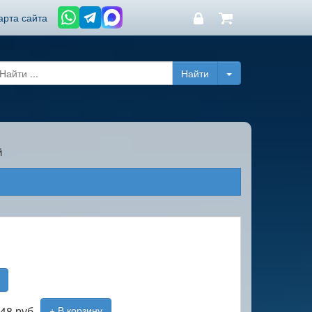
арта сайта
й
48 руб
+ В корзину