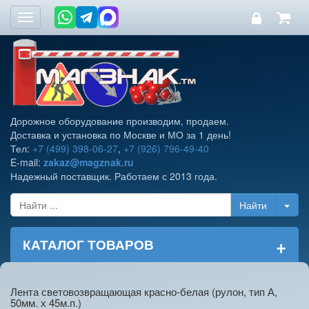
Toggle
navigation
Дорожное оборудование производим, продаем.
Доставка и установка по Москве и МО за 1 день!
Тел:
+7 (499) 398-06-27
,
+7 (926) 796-49-40
E-mail:
zakaz@magznak.ru
Надежный поставщик. Работаем с 2013 года.
+
КАТАЛОГ ТОВАРОВ
Лента световозвращающая красно-белая (рулон, тип А,
50мм. х 45м.п.)