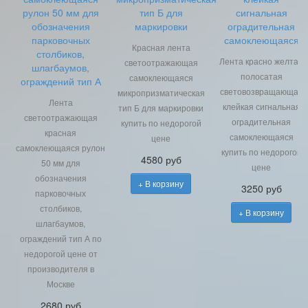
рулон 50 мм для
тип Б для
сигнальная
обозначения
маркировки
оградительная
парковочных
самоклеющаяся
Красная лента
столбиков,
Лента красно желтая
светоотражающая
шлагбаумов,
полосатая
самоклеющаяся
ограждений тип А
световозвращающая
микропризматическая
Лента
клейкая сигнальная
тип Б для маркировки
светоотражающая
оградительная
купить по недорогой
красная
самоклеющаяся
цене
самоклеющаяся рулон
купить по недорогой
4580 руб
50 мм для
цене
обозначения
+ В корзину
3250 руб
парковочных
столбиков,
+ В корзину
шлагбаумов,
ограждений тип А по
недорогой цене от
производителя в
Москве
2680 руб