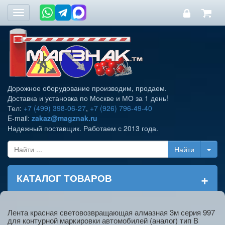
Toggle
navigation
Дорожное оборудование производим, продаем.
Доставка и установка по Москве и МО за 1 день!
Тел:
+7 (499) 398-06-27
,
+7 (926) 796-49-40
E-mail:
zakaz@magznak.ru
Надежный поставщик. Работаем с 2013 года.
+
КАТАЛОГ ТОВАРОВ
Лента красная световозвращающая алмазная 3м серия 997
для контурной маркировки автомобилей (аналог) тип В