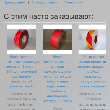
Предыдущий
|
Назад в раздел
|
Следующий
С этим часто заказывают:
Лента красная
Лента
Лента красно
световозвращающая
светоотражающая
желтая полосатая
алмазная 3м серия
красная
световозвращающа
997 для контурной
самоклеющаяся
клейкая
маркировки
рулон 50 мм для
сигнальная
автомобилей
обозначения
оградительная
(аналог) тип В
парковочных
самоклеющаяся
столбиков,
Лента красная
Лента красно желтая
шлагбаумов,
световозвращающая
полосатая
ограждений тип А
алмазная 3м серия
световозвращающая
Лента
997 для контурной
клейкая сигнальная