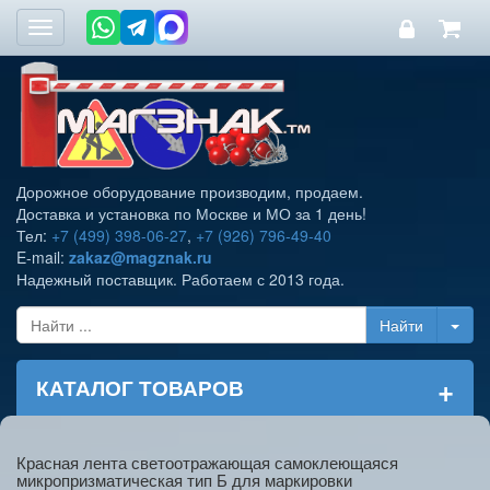
Toggle
navigation
Дорожное оборудование производим, продаем.
Доставка и установка по Москве и МО за 1 день!
Тел:
+7 (499) 398-06-27
,
+7 (926) 796-49-40
E-mail:
zakaz@magznak.ru
Надежный поставщик. Работаем с 2013 года.
+
КАТАЛОГ ТОВАРОВ
Красная лента светоотражающая самоклеющаяся
микропризматическая тип Б для маркировки